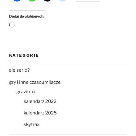
idziemy
w
Dodaj do ulubionych:
górę”
Wczytywanie…
KATEGORIE
ale serio?
gry i inne czasoumilacze
gravitrax
kalendarz 2022
kalendarz 2025
skytrax