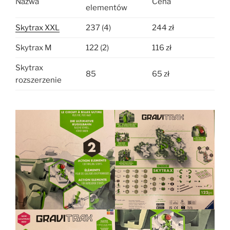
Nazwa
Cena
elementów
Skytrax XXL
237 (4)
244 zł
Skytrax M
122 (2)
116 zł
Skytrax
85
65 zł
rozszerzenie