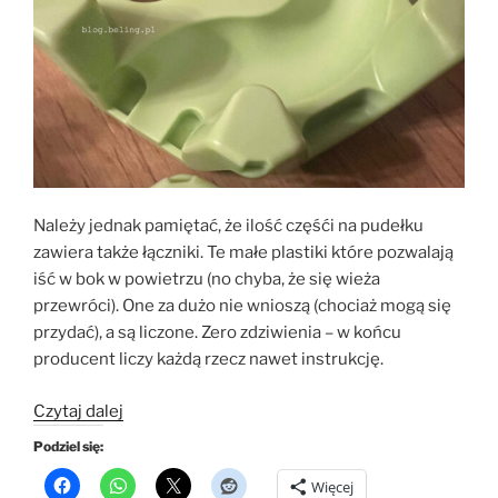
Należy jednak pamiętać, że ilość częśći na pudełku
zawiera także łączniki. Te małe plastiki które pozwalają
iść w bok w powietrzu (no chyba, że się wieża
przewróci). One za dużo nie wnioszą (chociaż mogą się
przydać), a są liczone. Zero zdziwienia – w końcu
producent liczy każdą rzecz nawet instrukcję.
„Gravitrax
Czytaj dalej
Skytrax
Podziel się:
–
Więcej
czyli