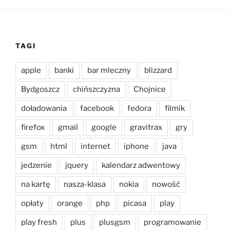
TAGI
apple
banki
bar mleczny
blizzard
Bydgoszcz
chińszczyzna
Chojnice
doładowania
facebook
fedora
filmik
firefox
gmail
google
gravitrax
gry
gsm
html
internet
iphone
java
jedzenie
jquery
kalendarz adwentowy
na kartę
nasza-klasa
nokia
nowość
opłaty
orange
php
picasa
play
play fresh
plus
plusgsm
programowanie