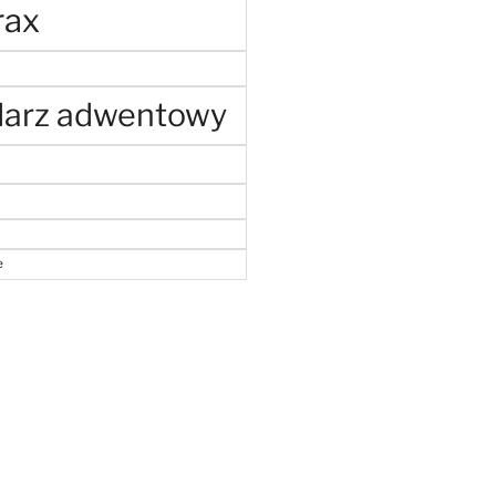
rax
darz adwentowy
e