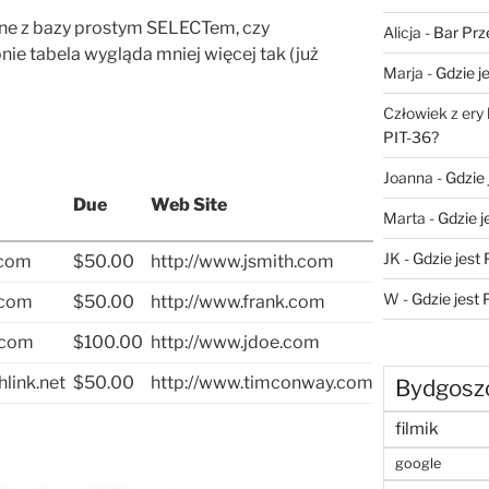
ne z bazy prostym SELECTem, czy
Alicja
-
Bar Prz
onie tabela wygląda mniej więcej tak (już
Marja
-
Gdzie j
Człowiek z ery
PIT-36?
Joanna
-
Gdzie 
Due
Web Site
Marta
-
Gdzie j
JK
-
Gdzie jest
.com
$50.00
http://www.jsmith.com
W
-
Gdzie jest
.com
$50.00
http://www.frank.com
.com
$100.00
http://www.jdoe.com
link.net
$50.00
http://www.timconway.com
Bydgosz
filmik
google