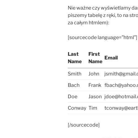
Nie ważne czy wyświetlamy da
piszemy tabelę z ręki, to na str
za całym htmlem):
[sourcecode language=”html”]
Last
First
Email
Name
Name
Smith
John
jsmith@gmail
Bach
Frank
fbach@yahoo
Doe
Jason
jdoe@hotmail
Conway
Tim
tconway@earth
[/sourcecode]