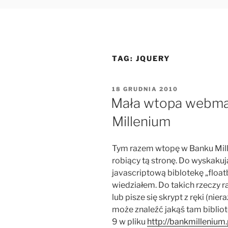
TAG:
JQUERY
OPUBLIKOWANE
18 GRUDNIA 2010
W
Mała wtopa webma
Millenium
Tym razem wtopę w Banku Mill
robiący tą stronę. Do wyskaku
javascriptową biblotekę „floatb
wiedziałem. Do takich rzeczy ra
lub pisze się skrypt z ręki (nier
może znaleźć jakąś tam bibliote
9 w pliku
http://bankmillenium.