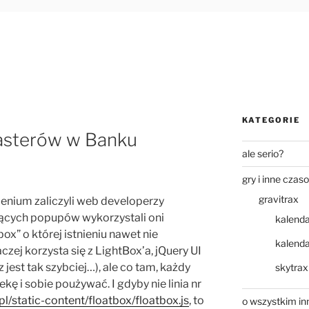
KATEGORIE
sterów w Banku
ale serio?
gry i inne czas
gravitrax
enium zaliczyli web developerzy
jących popupów wykorzystali oni
kalend
ox” o której istnieniu nawet nie
kalend
czej korzysta się z LightBox’a, jQuery UI
az jest tak szybciej…), ale co tam, każdy
skytrax
kę i sobie poużywać. I gdyby nie linia nr
pl/static-content/floatbox/floatbox.js
, to
o wszystkim i