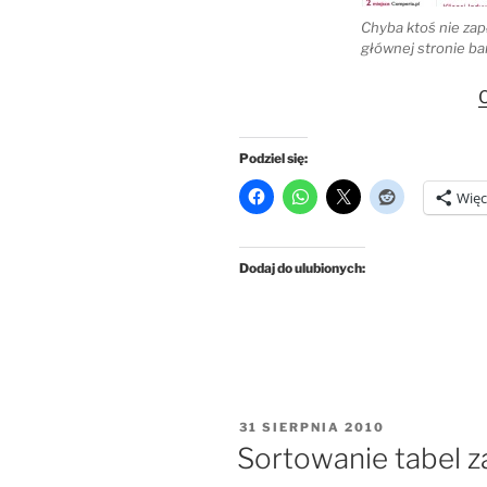
Chyba ktoś nie zap
głównej stronie ba
C
Podziel się:
Więc
Dodaj do ulubionych:
OPUBLIKOWANE
31 SIERPNIA 2010
W
Sortowanie tabel 