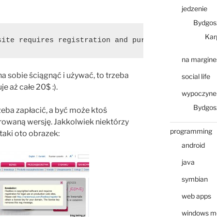
jedzenie
Bydgos
Kar
site requires registration and purchase of a licen
na margine
 sobie ściągnąć i używać, to trzeba
social life
je aż całe 20$ :).
wypoczyne
Bydgosz
zeba zapłacić, a być może ktoś
rowaną wersję. Jakkolwiek niektórzy
programming
aki oto obrazek:
android
java
symbian
web apps
windows mo