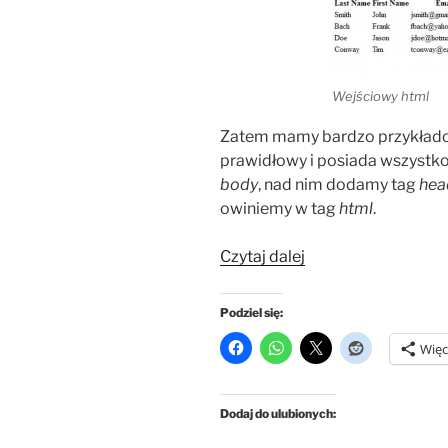
Wejściowy html
Zatem mamy bardzo przykładow
prawidłowy i posiada wszystkoo
body
, nad nim dodamy tag
hea
owiniemy w tag
html
.
„Sortowanie
Czytaj dalej
tabel
za
Podziel się:
pomocą
Więc
jQuery”
Dodaj do ulubionych: