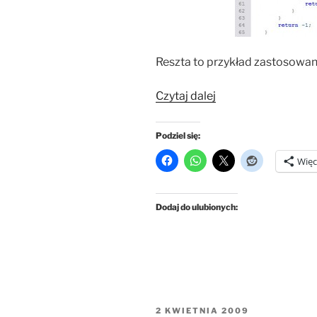
Reszta to przykład zastosowani
„Array.indexOf
Czytaj dalej
oraz
horror
Podziel się:
w
Więc
IE”
Dodaj do ulubionych:
OPUBLIKOWANE
2 KWIETNIA 2009