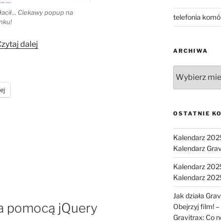
łacił... Ciekawy popup na
telefonia kom
nku!
„Mała
zytaj dalej
ARCHIWA
wtopa
webmasterów
Archiwa
w
ej
Banku
Millenium”
OSTATNIE K
Kalendarz 2025 
Kalendarz Grav
Kalendarz 2025 
Kalendarz 2025
Jak działa Gra
za pomocą jQuery
Obejrzyj film! –
Gravitrax: Co 