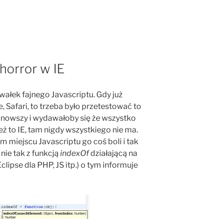
horror w IE
awałek fajnego Javascriptu. Gdy już
, Safari, to trzeba było przetestować to
najnowszy i wydawałoby się że wszystko
ż to IE, tam nigdy wszystkiego nie ma.
 miejscu Javascriptu go coś boli i tak
nie tak z funkcją
indexOf
działającą na
Eclipse dla PHP, JS itp.) o tym informuje