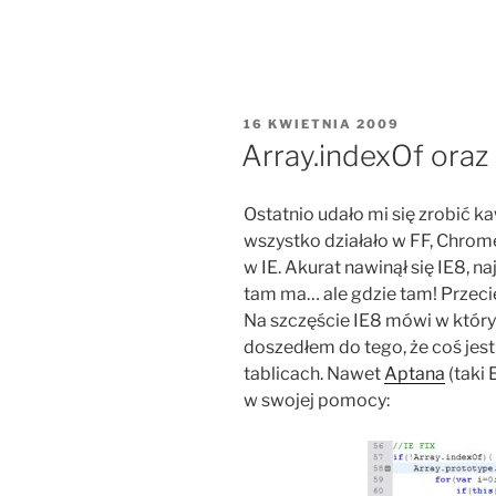
OPUBLIKOWANE
16 KWIETNIA 2009
W
Array.indexOf oraz 
Ostatnio udało mi się zrobić k
wszystko działało w FF, Chrome
w IE. Akurat nawinął się IE8, 
tam ma… ale gdzie tam! Przecie
Na szczęście IE8 mówi w którym
doszedłem do tego, że coś jest 
tablicach. Nawet
Aptana
(taki 
w swojej pomocy: