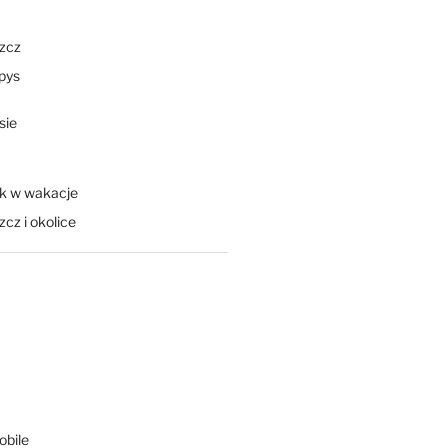
zcz
pys
se key.
sie
k w wakacje
cz i okolice
bile