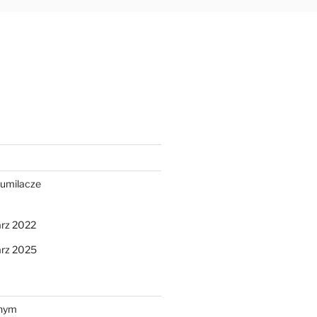
oumilacze
arz 2022
arz 2025
nnym