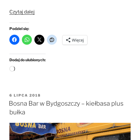
„Tani
Czytaj dalej
kebab
w
Podziel się:
Bar
Więcej
Izmir
–
Bydgoszcz”
Dodaj do ulubionych:
Wczytywanie…
OPUBLIKOWANE
6 LIPCA 2018
W
Bosna Bar w Bydgoszczy – kiełbasa plus
bułka