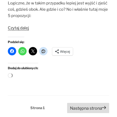
Logiczne, że w takim przypadku lepiej jest wyjść i zjeść
coś, gdzieś obok. Ale gdzie i co? No i właśnie tutaj moje
5 propozycji:
„Bar
Czytaj dalej
Kaprys
–
Podziel się:
a
Więcej
może
coś
innego?”
Dodaj do ulubionych:
Wczytywanie…
Stronicowanie
Strona
1
Następna strona
wpisów