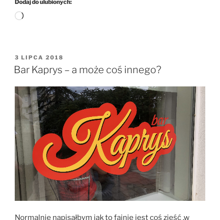
Dodaj do ulubionych:
Wczytywanie…
OPUBLIKOWANE
3 LIPCA 2018
W
Bar Kaprys – a może coś innego?
Normalnie napisałbym jak to fajnie jest coś zjeść .w