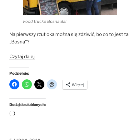
Food trucke Bosna Bar
Na pierwszy rzut oka można się zdziwić, bo co to jest ta
„Bosna”?
„Bosna
Czytaj dalej
Bar
w
Podziel się:
Bydgoszczy
Więcej
–
kiełbasa
plus
Dodaj do ulubionych:
bułka”
Wczytywanie…
OPUBLIKOWANE