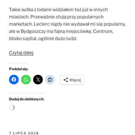
Takie autka z lodami widziałem też już w innych
miastach. Przeważnie stoją przy popularnych
marketach. Leclerc nigdy nie wydawał mi się popularny,
ale w Bydgoszczy ma fajną miejscówkę. Centrum,
blisko szpital, ogólnie dużo ludzi.
„Lodolandia
Czytaj dalej
–
Bydgoszcz,
Podziel się:
przy
Więcej
Leclerc”
Dodaj do ulubionych:
Wczytywanie…
OPUBLIKOWANE
7 LIPCA 2018