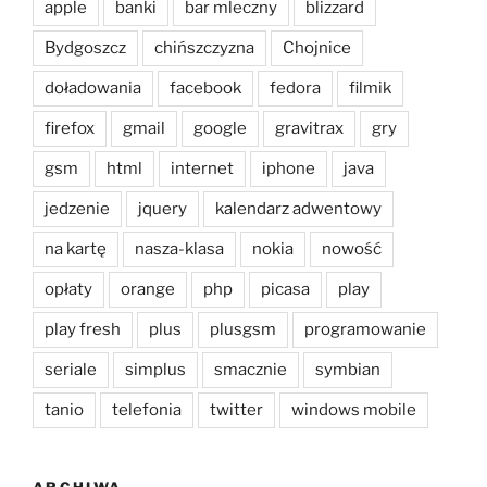
apple
banki
bar mleczny
blizzard
Bydgoszcz
chińszczyzna
Chojnice
doładowania
facebook
fedora
filmik
firefox
gmail
google
gravitrax
gry
gsm
html
internet
iphone
java
jedzenie
jquery
kalendarz adwentowy
na kartę
nasza-klasa
nokia
nowość
opłaty
orange
php
picasa
play
play fresh
plus
plusgsm
programowanie
seriale
simplus
smacznie
symbian
tanio
telefonia
twitter
windows mobile