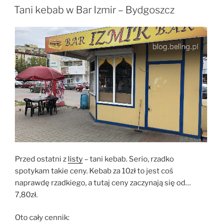
W
Tani kebab w Bar Izmir – Bydgoszcz
Przed ostatni z
listy
– tani kebab. Serio, rzadko
spotykam takie ceny. Kebab za 10zł to jest coś
naprawdę rzadkiego, a tutaj ceny zaczynają się od…
7,80zł.
Oto cały cennik: