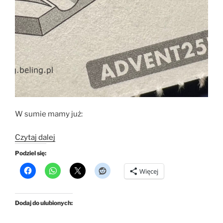
W sumie mamy już:
„Kalendarz
Czytaj dalej
2025
Podziel się:
Gravitrax
Więcej
–
dzień
19”
Dodaj do ulubionych: