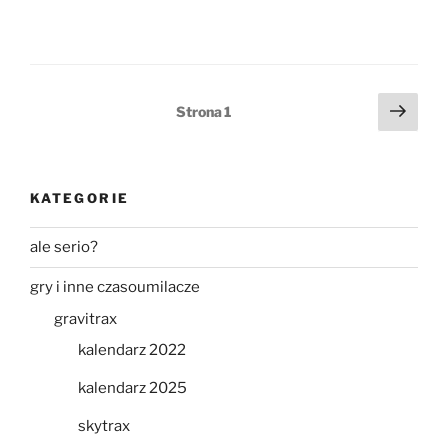
Stronicowanie
Nast
Strona
1
stro
wpisów
KATEGORIE
ale serio?
gry i inne czasoumilacze
gravitrax
kalendarz 2022
kalendarz 2025
skytrax