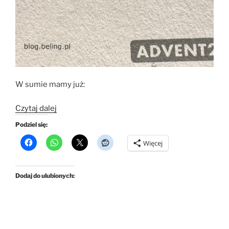
W sumie mamy już:
„Kalendarz
Czytaj dalej
2025
Podziel się:
Gravitrax
Więcej
–
dzień
21”
Dodaj do ulubionych: