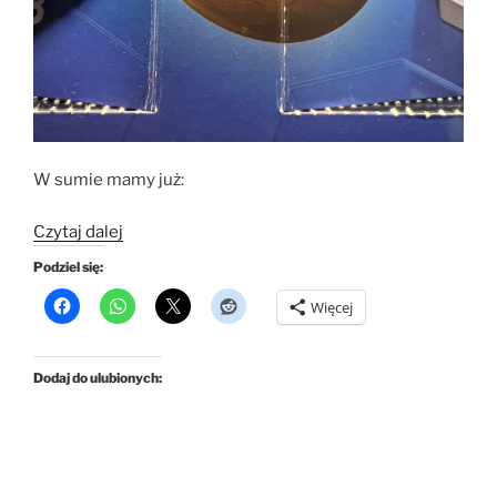
W sumie mamy już:
„Kalendarz
Czytaj dalej
2025
Podziel się:
Gravitrax
Więcej
–
dzień
20”
Dodaj do ulubionych: