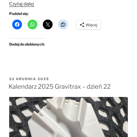
„Kalendarz
Czytaj dalej
2025
Podziel się:
Gravitrax
Więcej
–
dzień
23”
Dodaj do ulubionych:
OPUBLIKOWANE
22 GRUDNIA 2025
W
Kalendarz 2025 Gravitrax – dzień 22