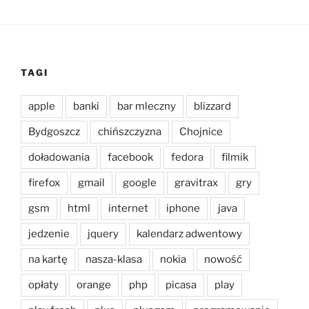
TAGI
apple
banki
bar mleczny
blizzard
Bydgoszcz
chińszczyzna
Chojnice
doładowania
facebook
fedora
filmik
firefox
gmail
google
gravitrax
gry
gsm
html
internet
iphone
java
jedzenie
jquery
kalendarz adwentowy
na kartę
nasza-klasa
nokia
nowość
opłaty
orange
php
picasa
play