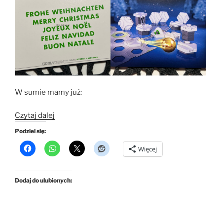
W sumie mamy już:
„Kalendarz
Czytaj dalej
2025
Podziel się:
Gravitrax
Więcej
–
dzień
24”
Dodaj do ulubionych: