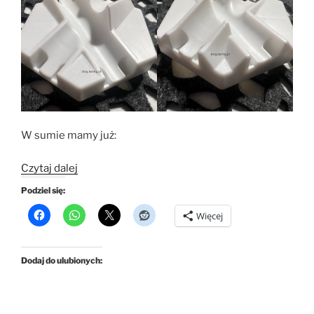
W sumie mamy już:
„Kalendarz
Czytaj dalej
2025
Podziel się:
Gravitrax
Więcej
–
dzień
22”
Dodaj do ulubionych: