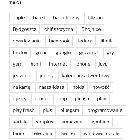
TAGI
apple
banki
bar mleczny
blizzard
Bydgoszcz
chińszczyzna
Chojnice
doładowania
facebook
fedora
filmik
firefox
gmail
google
gravitrax
gry
gsm
html
internet
iphone
java
jedzenie
jquery
kalendarz adwentowy
na kartę
nasza-klasa
nokia
nowość
opłaty
orange
php
picasa
play
play fresh
plus
plusgsm
programowanie
seriale
simplus
smacznie
symbian
tanio
telefonia
twitter
windows mobile