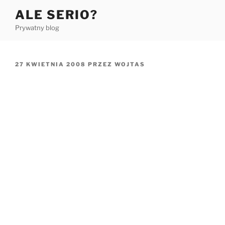
Przejdź
ALE SERIO?
do
Prywatny blog
treści
OPUBLIKOWANE
27 KWIETNIA 2008
PRZEZ
WOJTAS
W