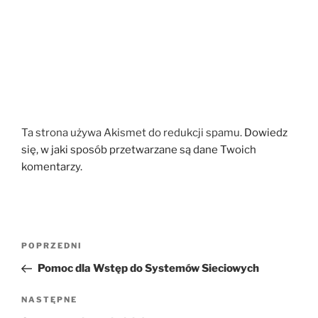
Ta strona używa Akismet do redukcji spamu.
Dowiedz
się, w jaki sposób przetwarzane są dane Twoich
komentarzy.
Nawigacja
Poprzedni
POPRZEDNI
wpisu
wpis
Pomoc dla Wstęp do Systemów Sieciowych
Następny
NASTĘPNE
wpis