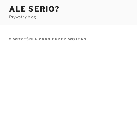
Przejdź
ALE SERIO?
do
Prywatny blog
treści
OPUBLIKOWANE
2 WRZEŚNIA 2008
PRZEZ
WOJTAS
W