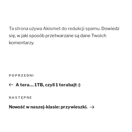
Ta strona używa Akismet do redukcji spamu.
Dowiedz
się, w jaki sposób przetwarzane są dane Twoich
komentarzy.
Nawigacja
Poprzedni
POPRZEDNI
wpisu
wpis
A tera… 1TB, czyli 1 terabajt :)
Następny
NASTĘPNE
wpis
Nowość w naszej-klasie: przywieszki.