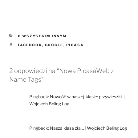
KATEGORIE
O WSZYSTKIM INNYM
TAGI
FACEBOOK
,
GOOGLE
,
PICASA
2 odpowiedzi na “Nowa PicasaWeb z
Name Tags”
Pingback:
Nowość w naszej-klasie: przywieszki. |
Wojciech Beling Log
Pingback:
Nasza klasa zła… | Wojciech Beling Log