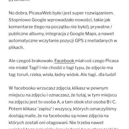
No dobra, PicasaWeb była i jest super rozwiązaniem.
Stopniowo Google wprowadzało nowości, takie jak
komentarze (tego na początku nie było!), prywatne /
publiczne albumy, integracja z Google Maps, a nawet
automatyczne wczytanie pozycji GPS z metadanych w
plikach.
Ale czegoś brakowało.
Facebook
miał coś czego Picasa
nie miała! Tagi! I nie chodzi o tagi typu, że zdjęcie ma
tag: toruń, rzeka, wisła, ładny widok. Ale tagi.. dla ludzi!
W facebooku wrzucasz zdjęcia, klikasz w pewnym
miejscu na zdjęciu i oznaczasz, że tutaj, w tym miejscu
na zdjęciu jest to osoba A, a tam obok stoi osoba B i C.
Potem klikasz 'zapisz’ i wszyscy, których oznaczyliśmy
dostają maile, że na facebooku są nowe zdjęcia na
których zostali oni otagowani. Nie trzeba nawet