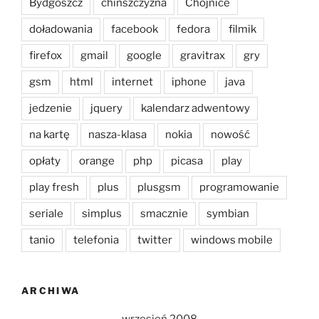
Bydgoszcz
chińszczyzna
Chojnice
doładowania
facebook
fedora
filmik
firefox
gmail
google
gravitrax
gry
gsm
html
internet
iphone
java
jedzenie
jquery
kalendarz adwentowy
na kartę
nasza-klasa
nokia
nowość
opłaty
orange
php
picasa
play
play fresh
plus
plusgsm
programowanie
seriale
simplus
smacznie
symbian
tanio
telefonia
twitter
windows mobile
ARCHIWA