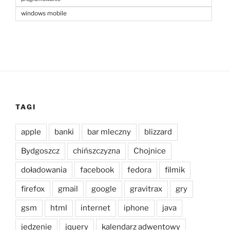
windows mobile
TAGI
apple
banki
bar mleczny
blizzard
Bydgoszcz
chińszczyzna
Chojnice
doładowania
facebook
fedora
filmik
firefox
gmail
google
gravitrax
gry
gsm
html
internet
iphone
java
jedzenie
jquery
kalendarz adwentowy