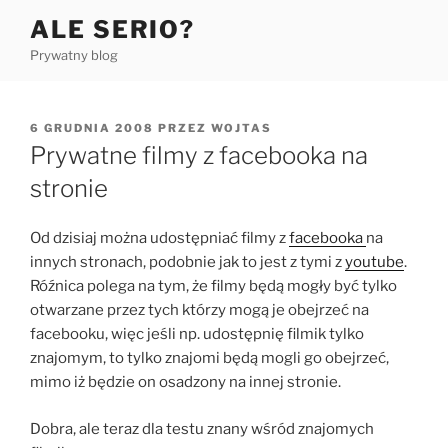
Przejdź
ALE SERIO?
do
Prywatny blog
treści
OPUBLIKOWANE
6 GRUDNIA 2008
PRZEZ
WOJTAS
W
Prywatne filmy z facebooka na
stronie
Od dzisiaj można udostępniać filmy z
facebooka
na
innych stronach, podobnie jak to jest z tymi z
youtube
.
Róźnica polega na tym, że filmy będą mogły być tylko
otwarzane przez tych którzy mogą je obejrzeć na
facebooku, więc jeśli np. udostępnię filmik tylko
znajomym, to tylko znajomi będą mogli go obejrzeć,
mimo iż będzie on osadzony na innej stronie.
Dobra, ale teraz dla testu znany wśród znajomych