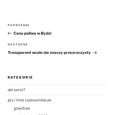
Nawigacja
Poprzedni
POPRZEDNI
wpisu
wpis
Cena paliwa w Bydzi
Następny
NASTĘPNE
wpis
Transparent wcale nie znaczy przezroczysty
KATEGORIE
ale serio?
gry i inne czasoumilacze
gravitrax