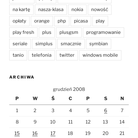
na kartę
nasza-klasa
nokia
nowość
opłaty
orange
php
picasa
play
play fresh
plus
plusgsm
programowanie
seriale
simplus
smacznie
symbian
tanio
telefonia
twitter
windows mobile
ARCHIWA
grudzień 2008
P
W
Ś
C
P
S
N
1
2
3
4
5
6
7
8
9
10
11
12
13
14
15
16
17
18
19
20
21