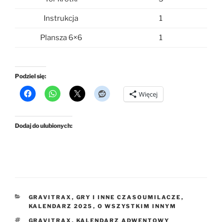
Instrukcja
1
Plansza 6×6
1
Podziel się:
Więcej
Dodaj do ulubionych:
KATEGORIE
GRAVITRAX
,
GRY I INNE CZASOUMILACZE
,
KALENDARZ 2025
,
O WSZYSTKIM INNYM
TAGI
GRAVITRAX
,
KALENDARZ ADWENTOWY