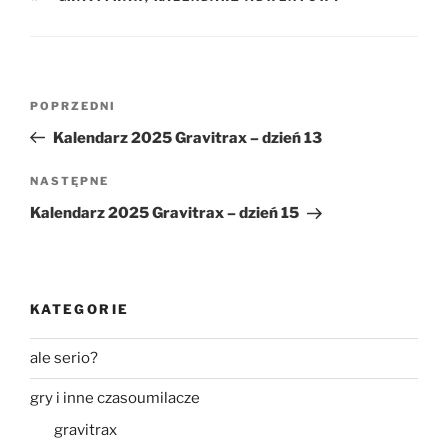
Nawigacja
Poprzedni
POPRZEDNI
wpisu
wpis
Kalendarz 2025 Gravitrax – dzień 13
Następny
NASTĘPNE
wpis
Kalendarz 2025 Gravitrax – dzień 15
KATEGORIE
ale serio?
gry i inne czasoumilacze
gravitrax