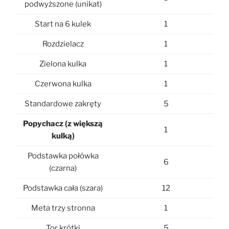
podwyższone (unikat)
Start na 6 kulek
1
Rozdzielacz
1
Zielona kulka
1
Czerwona kulka
1
Standardowe zakręty
5
Popychacz (z większą
1
kulką)
Podstawka połówka
6
(czarna)
Podstawka cała (szara)
12
Meta trzy stronna
1
Tor krótki
5