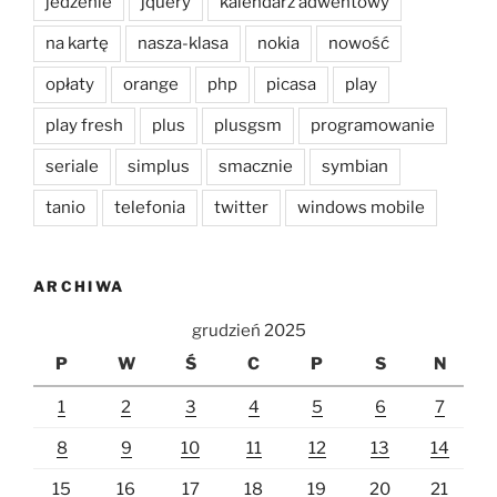
jedzenie
jquery
kalendarz adwentowy
na kartę
nasza-klasa
nokia
nowość
opłaty
orange
php
picasa
play
play fresh
plus
plusgsm
programowanie
seriale
simplus
smacznie
symbian
tanio
telefonia
twitter
windows mobile
ARCHIWA
grudzień 2025
P
W
Ś
C
P
S
N
1
2
3
4
5
6
7
8
9
10
11
12
13
14
15
16
17
18
19
20
21