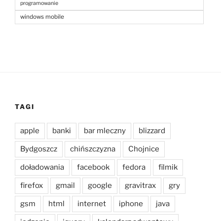
programowanie
windows mobile
TAGI
apple
banki
bar mleczny
blizzard
Bydgoszcz
chińszczyzna
Chojnice
doładowania
facebook
fedora
filmik
firefox
gmail
google
gravitrax
gry
gsm
html
internet
iphone
java